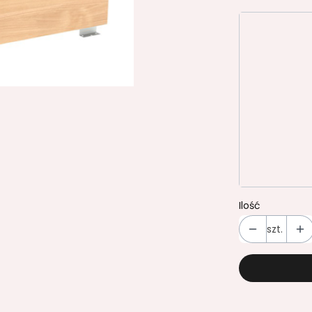
Wybierz wa
Poszczególn
*
Kolor płyty
Wybierz
*
Kolor uchw
Wybierz
Ilość
szt.