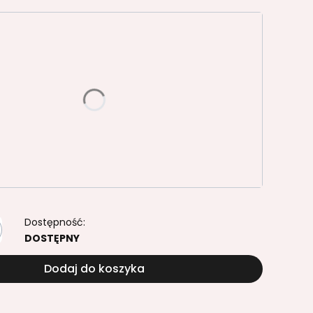
riant produktu:
e warianty mogą różnić się ceną
 Wuteh
ytów
Dostępność:
DOSTĘPNY
Dodaj do koszyka