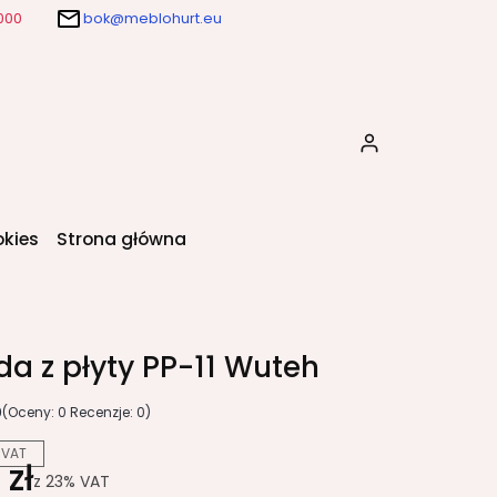
000
bok@meblohurt.eu
Produkty w k
okies
Strona główna
da z płyty PP-11 Wuteh
0
(Oceny: 0 Recenzje: 0)
 VAT
zł
z
23%
VAT