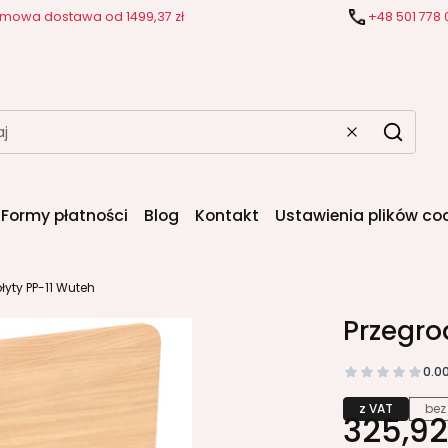
mowa dostawa od 1499,37 zł
+48 501 778 
Wyczyść
Szukaj
Formy płatności
Blog
Kontakt
Ustawienia plików co
łyty PP-11 Wuteh
Przegro
0.0
z VAT
bez
325,92 