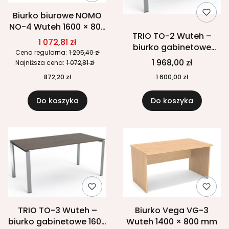
Biurko biurowe NOMO
NO-4 Wuteh 1600 × 800
TRIO TO-2 Wuteh –
mm
1 072,81 zł
biurko gabinetowe
Cena regularna:
1 205,40 zł
1400 × 800 mm
1 968,00 zł
Najniższa cena:
1 072,81 zł
872,20 zł
1 600,00 zł
Do koszyka
Do koszyka
TRIO TO-3 Wuteh –
Biurko Vega VG-3
biurko gabinetowe 1600
Wuteh 1400 × 800 mm