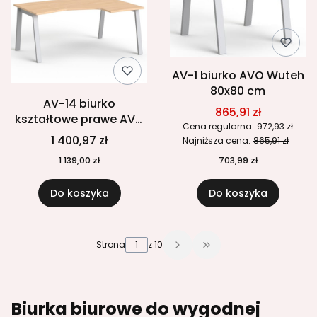
AV-1 biurko AVO Wuteh
80x80 cm
AV-14 biurko
865,91 zł
kształtowe prawe AVO
Cena regularna:
972,93 zł
Wuteh 160x120 cm
1 400,97 zł
Najniższa cena:
865,91 zł
1 139,00 zł
703,99 zł
Do koszyka
Do koszyka
Strona
z 10
Przejdź do ostatniej 
Biurka biurowe do wygodnej