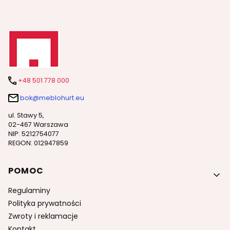
+48 501 778 000
bok@meblohurt.eu
ul. Stawy 5,
02-467 Warszawa
NIP: 5212754077
REGON: 012947859
Linki w stopce
POMOC
Regulaminy
Polityka prywatności
Zwroty i reklamacje
Kontakt