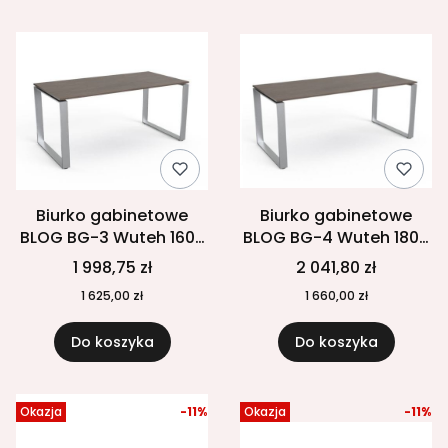
Biurko gabinetowe
Biurko gabinetowe
BLOG BG-3 Wuteh 1600
BLOG BG-4 Wuteh 1800
× 800 mm
× 800 mm
1 998,75 zł
2 041,80 zł
1 625,00 zł
1 660,00 zł
Do koszyka
Do koszyka
Okazja
-11%
Okazja
-11%