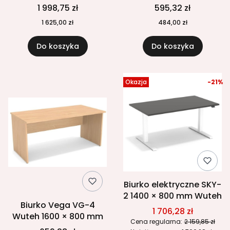
× 800 mm
1 998,75 zł
595,32 zł
1 625,00 zł
484,00 zł
Do koszyka
Do koszyka
Okazja
-21%
Biurko elektryczne SKY-
2 1400 × 800 mm Wuteh
Biurko Vega VG-4
1 706,28 zł
Wuteh 1600 × 800 mm
Cena regularna:
2 159,85 zł