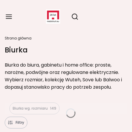
Produ
Otwórz wyszukiwarkę
Strona główna
Biurka
Biurka do biura, gabinetu i home office: proste,
narożne, podwójne oraz regulowane elektrycznie.
Wybierz rozmiar, kolekcję Wuteh, Sove lub Balwoo i
dopasuj stanowisko pracy do potrzeb zespołu.
Biurka wg. rozmiaru
149
Filtry