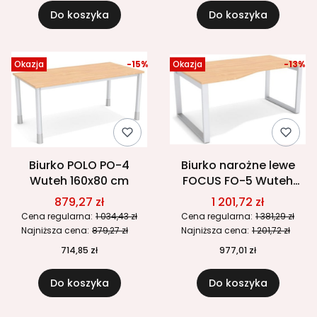
Do koszyka
Do koszyka
Okazja
-15%
Okazja
-13%
Biurko POLO PO-4
Biurko narożne lewe
Wuteh 160x80 cm
FOCUS FO-5 Wuteh
1600 × 1000 mm
879,27 zł
1 201,72 zł
Cena regularna:
1 034,43 zł
Cena regularna:
1 381,29 zł
Najniższa cena:
879,27 zł
Najniższa cena:
1 201,72 zł
714,85 zł
977,01 zł
Do koszyka
Do koszyka