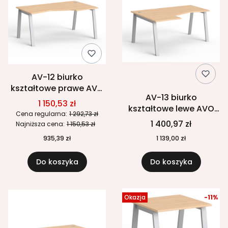
AV-12 biurko
kształtowe prawe AVO
AV-13 biurko
Wuteh 160x100 cm
1 150,53 zł
kształtowe lewe AVO
Cena regularna:
1 292,73 zł
Wuteh 160x120 cm
1 400,97 zł
Najniższa cena:
1 150,53 zł
935,39 zł
1 139,00 zł
Do koszyka
Do koszyka
Okazja
-11%