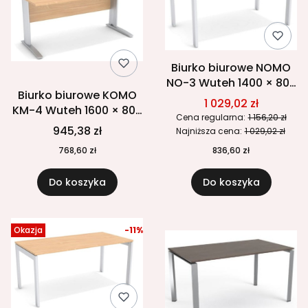
Biurko biurowe NOMO
NO-3 Wuteh 1400 × 800
Biurko biurowe KOMO
mm
1 029,02 zł
KM-4 Wuteh 1600 × 800
Cena regularna:
1 156,20 zł
mm
945,38 zł
Najniższa cena:
1 029,02 zł
768,60 zł
836,60 zł
Do koszyka
Do koszyka
Okazja
-11%