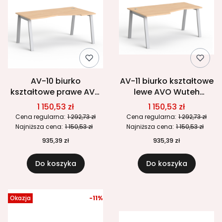
AV-10 biurko
AV-11 biurko kształtowe
kształtowe prawe AVO
lewe AVO Wuteh
Wuteh 160x100 cm
160x100 cm
1 150,53 zł
1 150,53 zł
Cena regularna:
1 292,73 zł
Cena regularna:
1 292,73 zł
Najniższa cena:
1 150,53 zł
Najniższa cena:
1 150,53 zł
935,39 zł
935,39 zł
Do koszyka
Do koszyka
Okazja
-11%