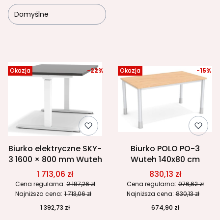
Domyślne
Lista produktów
Okazja
-22%
Okazja
-15%
Biurko elektryczne SKY-
Biurko POLO PO-3
3 1600 × 800 mm Wuteh
Wuteh 140x80 cm
1 713,06 zł
830,13 zł
Cena regularna:
2 187,26 zł
Cena regularna:
976,62 zł
Najniższa cena:
1 713,06 zł
Najniższa cena:
830,13 zł
1 392,73 zł
674,90 zł