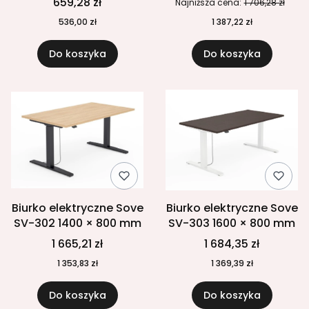
659,28 zł
Najniższa cena:
1 706,28 zł
536,00 zł
1 387,22 zł
Do koszyka
Do koszyka
Biurko elektryczne Sove
Biurko elektryczne Sove
SV-302 1400 × 800 mm
SV-303 1600 × 800 mm
1 665,21 zł
1 684,35 zł
1 353,83 zł
1 369,39 zł
Do koszyka
Do koszyka