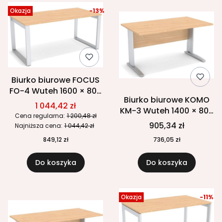
Okazja
-13%
Biurko biurowe FOCUS
FO-4 Wuteh 1600 × 800
Biurko biurowe KOMO
mm
1 044,42 zł
KM-3 Wuteh 1400 × 800
Cena regularna:
1 200,48 zł
mm
905,34 zł
Najniższa cena:
1 044,42 zł
849,12 zł
736,05 zł
Do koszyka
Do koszyka
Okazja
-11%