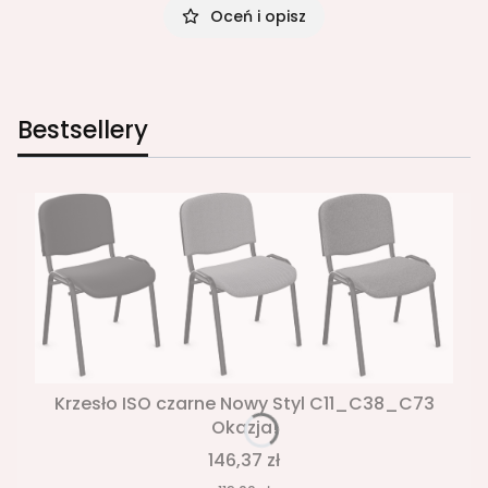
Oceń i opisz
Bestsellery
Krzesło ISO czarne Nowy Styl C11_C38_C73
Okazja!
146,37 zł