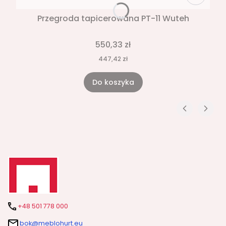
Przegroda tapicerowana PT-11 Wuteh
550,33 zł
447,42 zł
Do koszyka
+48 501 778 000
bok@meblohurt.eu