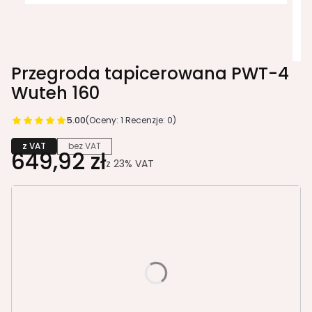
Przegroda tapicerowana PWT-4
Wuteh 160
5.00
(Oceny: 1 Recenzje: 0)
z VAT
bez VAT
649,92 zł
z
23%
VAT
Wybierz wariant produktu:
Poszczególne warianty mogą różnić się ceną
*
Kolor tkaniny Profim
Wybierz
*
Kolor uchwytów