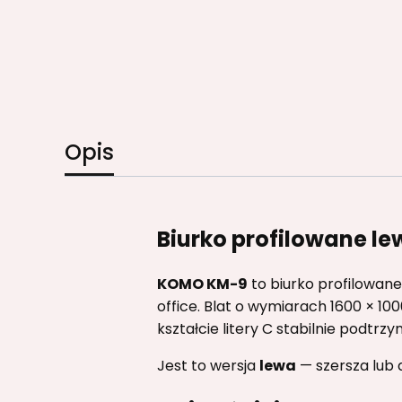
Opis
Biurko profilowane l
KOMO KM-9
to biurko profilowane
office. Blat o wymiarach 1600 × 1
kształcie litery C stabilnie podtrz
Jest to wersja
lewa
— szersza lub 