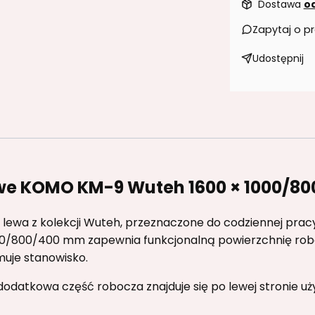
Dostawa
od
Zapytaj o p
Udostępnij
ewe KOMO KM-9 Wuteh 1600 × 1000/8
 lewa z kolekcji Wuteh, przeznaczone do codziennej prac
000/800/400 mm zapewnia funkcjonalną powierzchnię robo
ymuje stanowisko.
dodatkowa część robocza znajduje się po lewej stronie uż