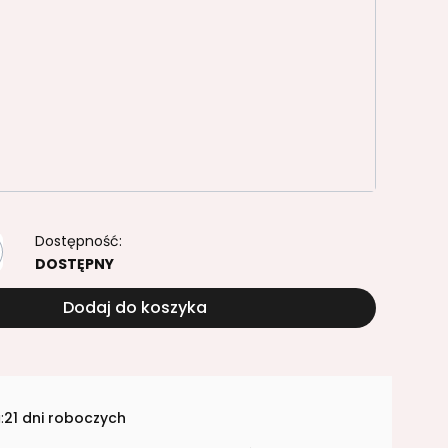
218 MT
KASZMIR PU1506 SO
NTYCZNY 0854PR
ORZECH ELEGANT PD5008 PU
2 PE
CZARNY U190 PE
 bezpłatny od 1499,37 brutto
Opcjonalne
Dostępność:
DOSTĘPNY
Dodaj do koszyka
:
21 dni roboczych