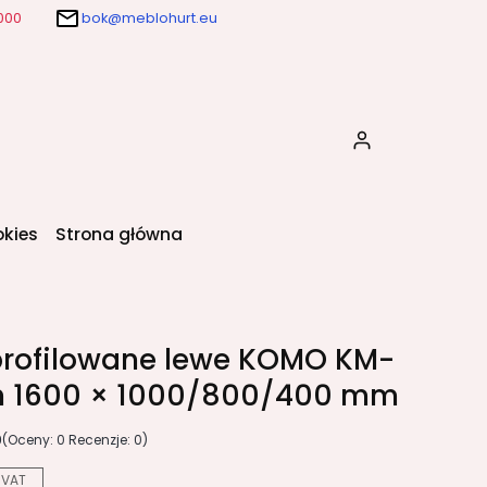
000
bok@meblohurt.eu
Produkty w k
okies
Strona główna
profilowane lewe KOMO KM-
h 1600 × 1000/800/400 mm
0
(Oceny: 0 Recenzje: 0)
 VAT