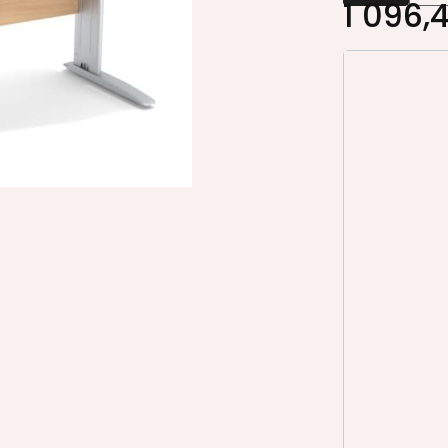
1 096,4
Wybierz wa
Poszczególn
*
KOLOR STE
BIAŁY RAL9
*
KOLOR BLA
BIAŁY 6459
BUK JASNY
DĄB AMBER
DĄB ARCTI