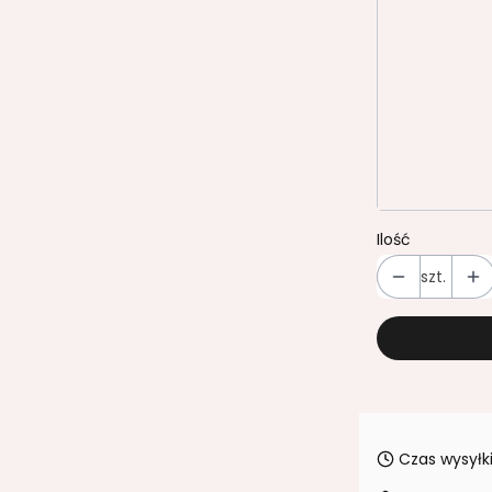
GRAFIT PU1
ORZECH A
POPIEL U-11
Transport
Ilość
szt.
Czas wysyłki