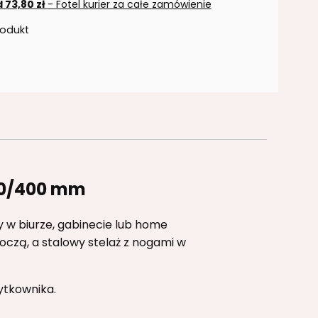
 73,80 zł
- Fotel kurier za całe zamówienie
rodukt
00/400 mm
y w biurze, gabinecie lub home
czą, a stalowy stelaż z nogami w
ytkownika.