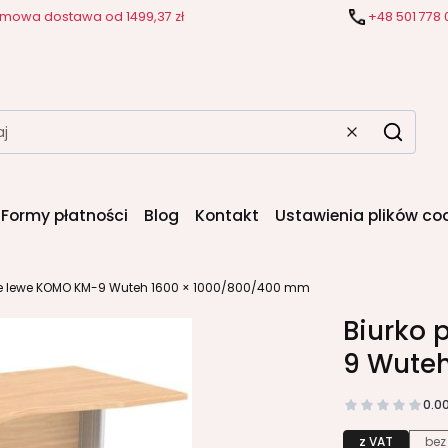
mowa dostawa od 1499,37 zł
+48 501 778 
Wyczyść
Szukaj
Formy płatności
Blog
Kontakt
Ustawienia plików co
ne lewe KOMO KM-9 Wuteh 1600 × 1000/800/400 mm
Biurko 
9 Wute
0.0
z VAT
bez