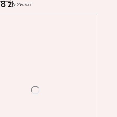
8 zł
z
23%
VAT
riant produktu:
e warianty mogą różnić się ceną
LAŻA
016
SREBRNY/ALU RAL9006
TU 25 MM
 PE
BRZOZA POLARNA D-9420 BS
 D-9240 BS
BUK PD7014 CW
 K006 SN/PW
DĄB AMERYKAŃSKI PD3012 LN LN
C K005 PS/PW
DĄB BERGANO PD3020 CW