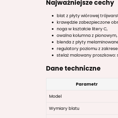
Najważniejsze cechy
blat z płyty wiórowej trójwa
krawędzie zabezpieczone ob
noga w kształcie litery C,
owalna kolumna z pionowym,
blenda z płyty melaminowan
regulatory poziomu z zakres
stelaż malowany proszkowo: s
Dane techniczne
Parametr
Model
Wymiary blatu