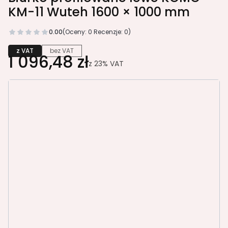
KM-11 Wuteh 1600 × 1000 mm
0.00
(Oceny: 0 Recenzje: 0)
z VAT
bez VAT
1 096,48 zł
z
23%
VAT
Wybierz wariant produktu:
Poszczególne warianty mogą różnić się ceną
*
KOLOR STELAŻA
BIAŁY RAL9016
SREBRNY/ALU RAL9006
*
KOLOR BLATU 25 MM
BIAŁY 6459 PE
BRZOZA POLARNA D-9420 BS
BUK JASNY D-9240 BS
BUK PD7014 CW