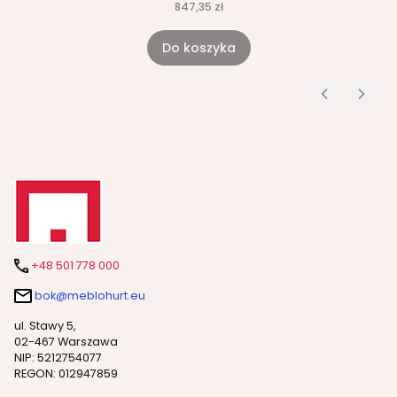
847,35 zł
Do koszyka
+48 501 778 000
bok@meblohurt.eu
ul. Stawy 5,
02-467 Warszawa
NIP: 5212754077
REGON: 012947859