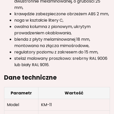
dwustronnie melaminowanej, o grubości 25
mm,
krawędzie zabezpieczone obrzeżem ABS 2 mm,
noga w kształcie litery C,
owalna kolumna z pionowym, ukrytym
prowadzeniem okablowania,
blenda z płyty melaminowanej 18 mm,
montowana na złącza mimośrodowe,
regulatory poziomu z zakresem do 15 mm,
stelaż malowany proszkowo: srebrny RAL 9006
lub biały RAL 9016.
Dane techniczne
Parametr
Wartość
Model
KM-11