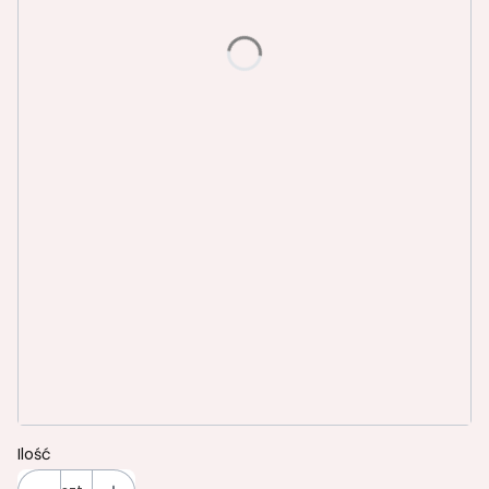
DĄB AMBER K006 SN/PW
DĄB AMERYKAŃSKI PD3012 LN LN
DĄB ARCTIC K005 PS/PW
DĄB BERGANO PD3020 CW
GRAFIT PU1218 MT
KASZMIR PU1506 SO
ORZECH ANTYCZNY 0854PR
ORZECH ELEGANT PD5008 PU
POPIEL U-112 PE
CZARNY U190 PE
Transport bezpłatny od 1499,37 brutto
Opcjonalne
Ilość