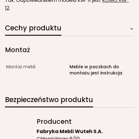
Tak. Odpowiednikiem modelu KM-11 jest
KOMO KM-
12
.
Cechy produktu
Montaż
Montaż mebli
Meble w paczkach do
montażu jest instrukcja
Bezpieczeństwo produktu
Producent
Fabryka Mebli Wuteh S.A.
Chłopickiego 6/10