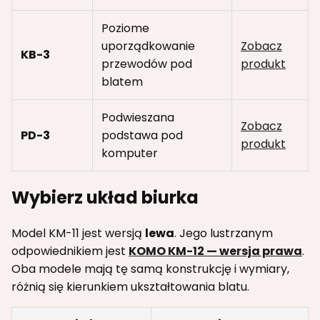
Poziome
uporządkowanie
Zobacz
KB-3
przewodów pod
produkt
blatem
Podwieszana
Zobacz
PD-3
podstawa pod
produkt
komputer
Wybierz układ biurka
Model KM-11 jest wersją
lewa
. Jego lustrzanym
odpowiednikiem jest
KOMO KM-12 — wersja prawa
.
Oba modele mają tę samą konstrukcję i wymiary,
różnią się kierunkiem ukształtowania blatu.