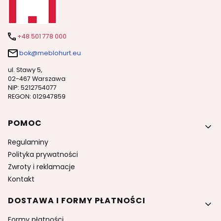
+48 501 778 000
bok@meblohurt.eu
ul. Stawy 5,
02-467 Warszawa
NIP: 5212754077
REGON: 012947859
Linki w stopce
POMOC
Regulaminy
Polityka prywatności
Zwroty i reklamacje
Kontakt
DOSTAWA I FORMY PŁATNOŚCI
Formy płatności