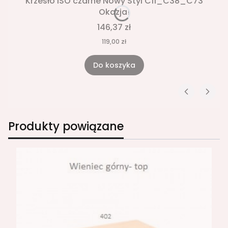
Krzesło ISO czarne Nowy Styl C11_C38_C73
Okazja!
146,37 zł
119,00 zł
Do koszyka
Produkty powiązane