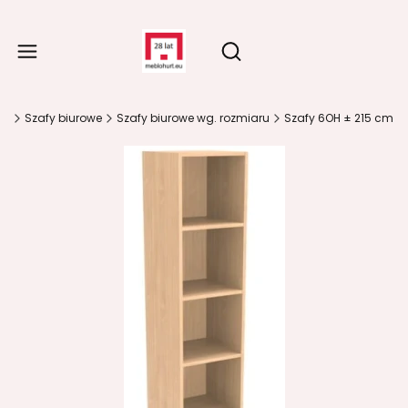
Produ
Otwórz wyszukiwarkę
na
Szafy biurowe
Szafy biurowe wg. rozmiaru
Szafy 6OH ± 215 cm