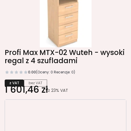
Profi Max MTX-02 Wuteh - wysoki
regal z 4 szufladami
0.00
(Oceny: 0 Recenzje: 0)
z VAT
bez VAT
1 601,46 zł
z
23%
VAT
Wybierz wariant produktu:
Poszczególne warianty mogą różnić się ceną
*
grubość płyty