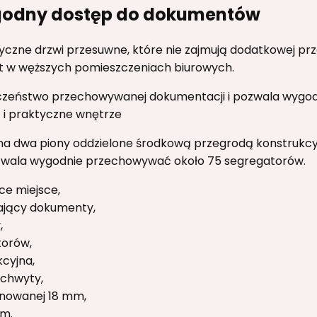
ygodny dostęp do dokumentów
czne drzwi przesuwne, które nie zajmują dodatkowej prze
t w węższych pomieszczeniach biurowych.
zeństwo przechowywanej dokumentacji i pozwala wygod
 i praktyczne wnętrze
 na dwa piony oddzielone środkową przegrodą konstrukcyj
ozwala wygodnie przechowywać około 75 segregatorów.
ce miejsce,
ający dokumenty,
,
torów,
cyjna,
uchwyty,
inowanej 18 mm,
mm.