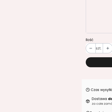
orzech ant
dąb amber
Transport
Ilość
szt.
Czas wysyłki
Dostawa
d
za całe zamó