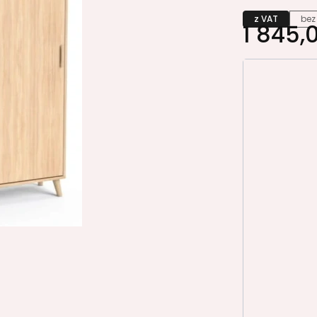
z VAT
bez
1 845,0
Wybierz wa
Poszczególn
*
Korpus-Wień
biały 6459
orzech ant
dąb amber
*
Front-Drzwi
biały 6459