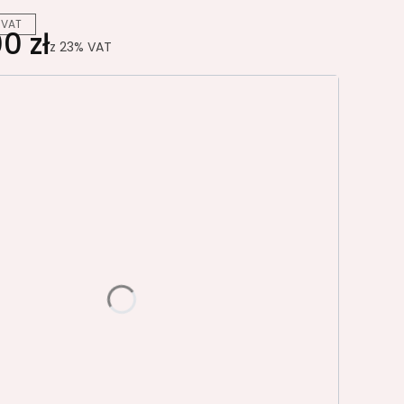
 VAT
0 zł
z
23%
VAT
riant produktu:
e warianty mogą różnić się ceną
ce, Boki, Półki
PE
grafit U-164 PE
yczny D-1925 PR
brzoza polarna D-9420 BS
 K006 SN/PW
PE
grafit U-164 PE