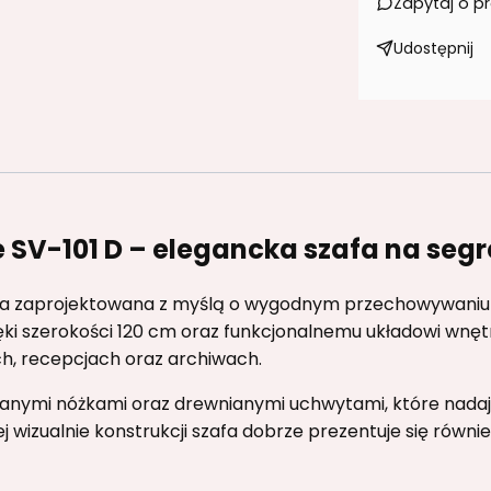
Zapytaj o p
Udostępnij
 SV-101 D – elegancka szafa na segr
ała zaprojektowana z myślą o wygodnym przechowywaniu 
ęki szerokości 120 cm oraz funkcjonalnemu układowi wnę
ch, recepcjach oraz archiwach.
ianymi nóżkami oraz drewnianymi uchwytami, które nadają
ej wizualnie konstrukcji szafa dobrze prezentuje się rów