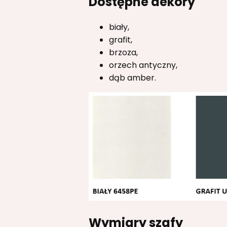
Dostępne dekory
biały,
grafit,
brzoza,
orzech antyczny,
dąb amber.
Wymiary szafy