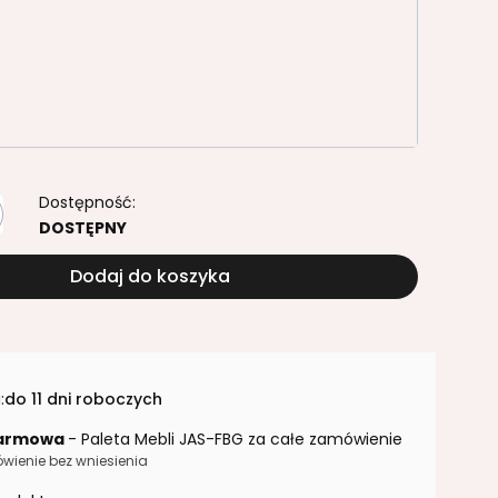
yczny D-1925 PR
brzoza polarna D-9420 BS
 K006 SN/PW
 bezpłatny od 1499,37 brutto
Opcjonalne
Dostępność:
DOSTĘPNY
Dodaj do koszyka
:
do 11 dni roboczych
armowa
- Paleta Mebli JAS-FBG za całe zamówienie
wienie bez wniesienia