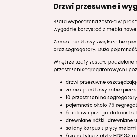
Drzwi przesuwne i w
Szafa wyposażona została w prakty
wygodnie korzystać z mebla nawe
Zamek punktowy zwiększa bezpiec
oraz segregatory. Duża pojemność
Wnętrze szafy zostało podzielone
przestrzeni segregatorowych i p
drzwi przesuwne oszczędzają
zamek punktowy zabezpiecz
10 przestrzeni na segregatory
pojemność około 75 segrega
środkowa przegroda konstruk
drewniane nóżki i drewniane 
solidny korpus z płyty melam
ściana tylna z płyty HDF 3,2 