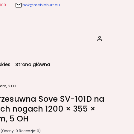
000
bok@meblohurt.eu
Produkty w k
okies
Strona główna
mm, 5 OH
rzesuwna Sove SV-101D na
ch nogach 1200 × 355 ×
m, 5 OH
0
(Oceny: 0 Recenzje: 0)