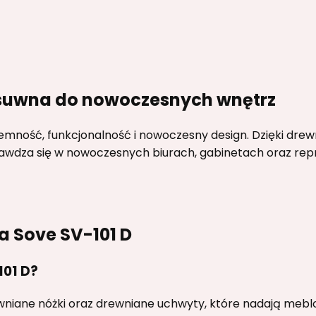
esuwna do nowoczesnych wnętrz
jemność, funkcjonalność i nowoczesny design. Dzięki dr
wdza się w nowoczesnych biurach, gabinetach oraz rep
a Sove SV-101 D
101 D?
niane nóżki oraz drewniane uchwyty, które nadają meblo