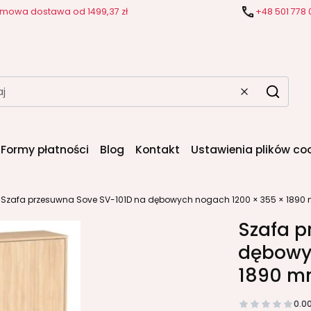
mowa dostawa od 1499,37 zł
+48 501 778 
Wyczyść
Szukaj
Formy płatności
Blog
Kontakt
Ustawienia plików co
Szafa przesuwna Sove SV-101D na dębowych nogach 1200 × 355 × 1890 
Szafa p
dębowy
1890 m
0.0