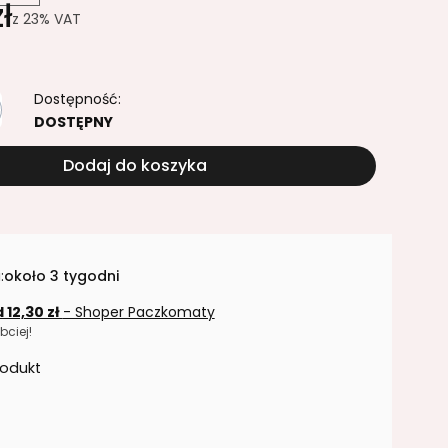
ł
z
23%
VAT
Dostępność:
DOSTĘPNY
Dodaj do koszyka
:
około 3 tygodni
 12,30 zł
- Shoper Paczkomaty
bciej!
rodukt