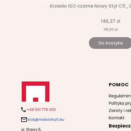
Krzesło ISO czarne Nowy Styl C11
146,37 zł
119,00 zł
Do koszyka
Linki 
POMOC
Regulamin
Polityka p
+48 501 778 000
Zwroty i r
Kontakt
bok@meblohurt.eu
Bezpiecz
ul. Stawy 5,