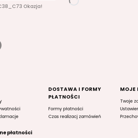
_C38_C73 Okazja!
w stopce
DOSTAWA I FORMY
MOJE
PŁATNOŚCI
y
Twoje z
rywatności
Formy płatności
Ustawie
eklamacje
Czas realizacj zamówień
Przecho
ne płatności