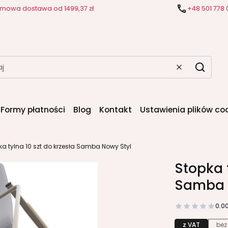
mowa dostawa od 1499,37 zł
+48 501 778 
Wyczyść
Szukaj
Formy płatności
Blog
Kontakt
Ustawienia plików co
ka tylna 10 szt do krzesła Samba Nowy Styl
Stopka t
Samba 
0.0
z VAT
bez