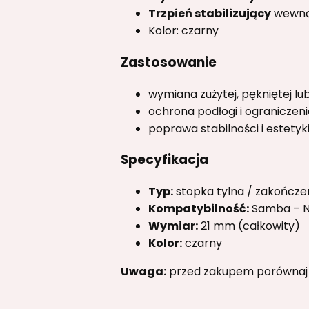
Trzpień stabilizujący
wewnąt
Kolor: czarny
Zastosowanie
wymiana zużytej, pękniętej lub
ochrona podłogi i ograniczeni
poprawa stabilności i estetyki
Specyfikacja
Typ:
stopka tylna / zakończen
Kompatybilność:
Samba – N
Wymiar:
21 mm (całkowity)
Kolor:
czarny
Uwaga:
przed zakupem porównaj ks