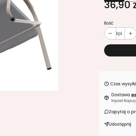
36,90 z
Ilość
kpl.
Czas wysyłki
Dostawa
od
Inpost Najszy
Zapytaj o p
Udostępnij