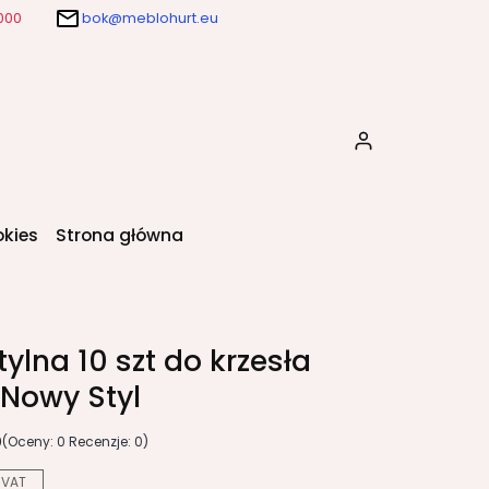
000
bok@meblohurt.eu
Produkty w k
okies
Strona główna
ylna 10 szt do krzesła
Nowy Styl
0
(Oceny: 0 Recenzje: 0)
 VAT