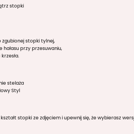
rz stopki
 zgubionej stopki tylnej,
e hałasu przy przesuwaniu,
 krzesła.
ie stelaża
owy Styl
ztałt stopki ze zdjęciem i upewnij się, że wybierasz wers