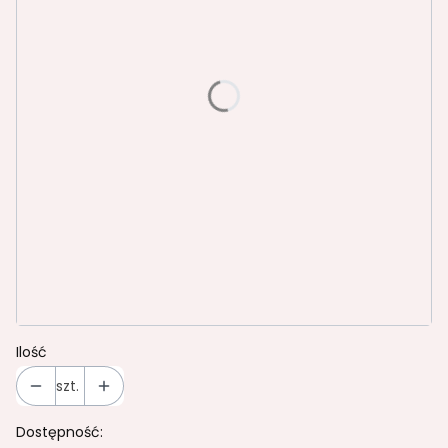
*
Przelotka blatu
Wybierz
*
kolor stelaża
Wybierz
*
wykończenie narożnika blatu
Wybierz
Transport bezpłatny od 1499,37 brutto
Opcjonalne
Ilość
szt.
Dostępność: