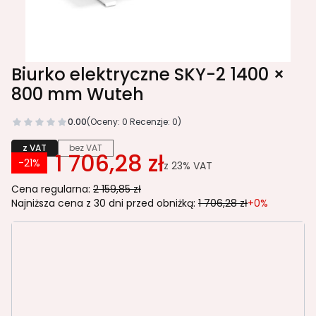
Biurko elektryczne SKY-2 1400 ×
800 mm Wuteh
0.00
(Oceny: 0 Recenzje: 0)
z VAT
bez VAT
1 706,28 zł
-21%
z
23%
VAT
Cena regularna:
2 159,85 zł
Najniższa cena z 30 dni przed obniżką:
1 706,28 zł
+0%
Wybierz wariant produktu:
Poszczególne warianty mogą różnić się ceną
*
kolor płyty - front/blat/drzwi
Wybierz