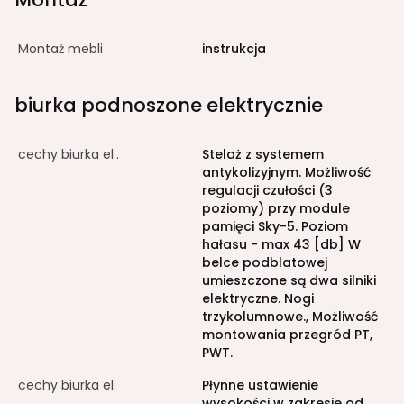
Montaż mebli
instrukcja
biurka podnoszone elektrycznie
cechy biurka el..
Stelaż z systemem
antykolizyjnym. Możliwość
regulacji czułości (3
poziomy) przy module
pamięci Sky-5. Poziom
hałasu - max 43 [db] W
belce podblatowej
umieszczone są dwa silniki
elektryczne. Nogi
trzykolumnowe., Możliwość
montowania przegród PT,
PWT.
cechy biurka el.
Płynne ustawienie
wysokości w zakresie od