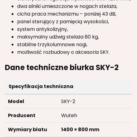
dwa silniki umieszczone w nogach stelaża,
cicha praca mechanizmu – poniżej 43 dB,
panel sterujący z pamięcią wysokości,
system antykolizyjny,
maksymalny udźwig stelaża 80 kg,
stabilne trzykolumnowe nogi,
możliwość rozbudowy o akcesoria SKY.
Dane techniczne biurka SKY-2
Specyfikacja techniczna
Model
SKY-2
Producent
Wuteh
Wymiary blatu
1400 × 800 mm