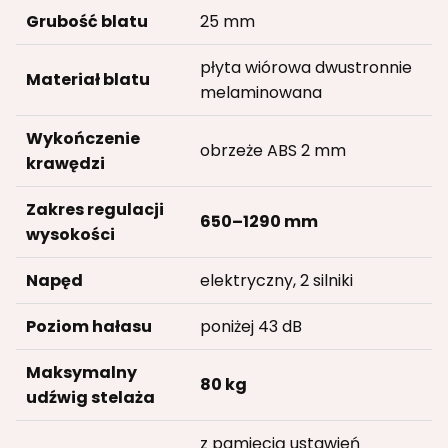
Grubość blatu
25 mm
płyta wiórowa dwustronnie
Materiał blatu
melaminowana
Wykończenie
obrzeże ABS 2 mm
krawędzi
Zakres regulacji
650–1290 mm
wysokości
Napęd
elektryczny, 2 silniki
Poziom hałasu
poniżej 43 dB
Maksymalny
80 kg
udźwig stelaża
z pamięcią ustawień