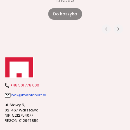
1 392,73 zł
Do koszyka
+48 501 778 000
bok@meblohurt.eu
ul. Stawy 5,
02-467 Warszawa
NIP: 5212754077
REGON: 012947859