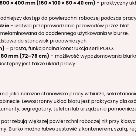
800 × 400 mm (160 × 100 × 80 × 40 cm)
– praktyczny uk
odniejszy dostęp do powierzchni roboczej podczas pracy
dzie
– ułatwia przeprowadzenie przewodów przez blat.
 melaminowana do codziennego użytkowania w biurze.
dstawa do stanowisk pracowniczych.
m)
– prosta, funkcjonalna konstrukcja serii POLO.
780 mm (72–78 cm)
– możliwość wypoziomowania biurka
ostępny jest także układ prawy.
się jako narożne stanowisko pracy w biurze, sekretariacie,
inecie. Lewostronny układ blatu jest praktyczny dla o
okumenty, segregatory, telefon lub urządzenia pomocnicze
 potrzebują większej powierzchni roboczej niż przy klasy
rmy. Biurko można łatwo zestawić z kontenerem, szafą, r