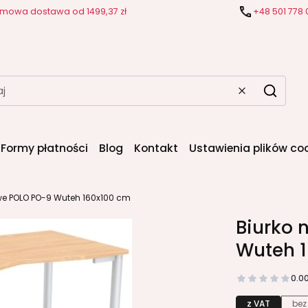
mowa dostawa od 1499,37 zł
+48 501 778 
Wyczyść
Szukaj
Formy płatności
Blog
Kontakt
Ustawienia plików co
ewe POLO PO-9 Wuteh 160x100 cm
Biurko 
Wuteh 
0.0
z VAT
bez