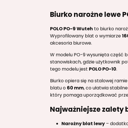
Biurko narożne lewe 
POLO PO-9 Wuteh
to biurko naroż
Wyprofilowany blat o wymiarze
16
akcesoria biurowe.
W modelu PO-9 wysunięta część bla
stanowiskach, gdzie użytkownik po
tego modelu jest
POLO PO-10
.
Biurko opiera się na stalowej rami
blatu o
60 mm
, co ułatwia stabil
który pomaga uporządkować prze
Najważniejsze zalety 
Narożny blat lewy
– dodatko