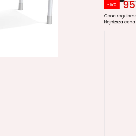
95
-15%
Cena regularna
Najniższa cena 
Wybierz wa
Poszczególn
*
KOLOR STE
BIAŁY RAL9
ANTRACYT 
BEŻOWY R
CIEMNOZIE
GRANATOW