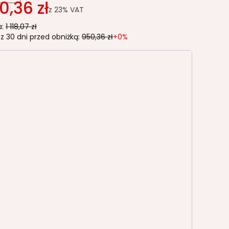
0,36 zł
z
23%
VAT
:
1 118,07 zł
z 30 dni przed obniżką:
950,36 zł
+0%
riant produktu:
e warianty mogą różnić się ceną
LAŻA
016
SREBRNY/ALU RAL9006
RAL7016
CZARNY RAL9005
AL 7044
(+15%)
CEGLANY RAL3012
(+15%)
LONY RAL7033
(+15%)
Y RAL 5008
(+15%)