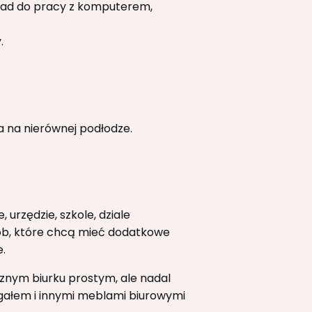
ład do pracy z komputerem,
.
 na nierównej podłodze.
 urzędzie, szkole, dziale
sób, które chcą mieć dodatkowe
.
cznym biurku prostym, ale nadal
egałem i innymi meblami biurowymi