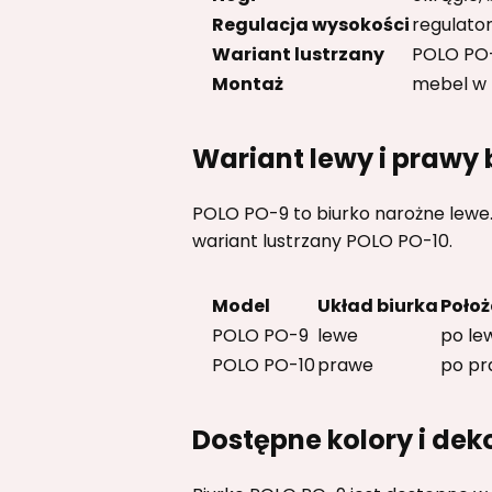
Regulacja wysokości
regulator
Wariant lustrzany
POLO PO
Montaż
mebel w 
Wariant lewy i prawy
POLO PO-9 to biurko narożne lewe.
wariant lustrzany POLO PO-10.
Model
Układ biurka
Położ
POLO PO-9
lewe
po lew
POLO PO-10
prawe
po pr
Dostępne kolory i dek