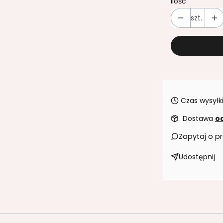
Ilość
szt.
Czas wysyłki
Dostawa
od
Zapytaj o p
Udostępnij