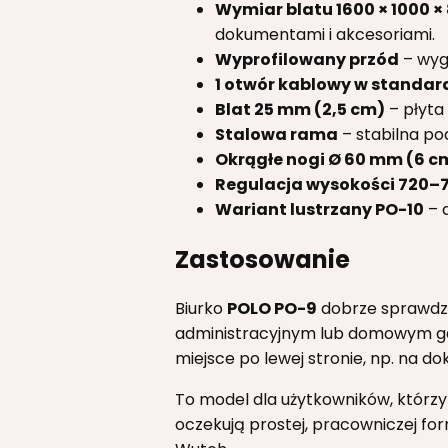
Wymiar blatu 1600 × 1000 × 
dokumentami i akcesoriami.
Wyprofilowany przód
– wyg
1 otwór kablowy w standar
Blat 25 mm (2,5 cm)
– płyta
Stalowa rama
– stabilna po
Okrągłe nogi Ø 60 mm (6 c
Regulacja wysokości 720–
Wariant lustrzany PO-10
– d
Zastosowanie
Biurko
POLO PO-9
dobrze sprawdzi 
administracyjnym lub domowym gab
miejsce po lewej stronie, np. na d
To model dla użytkowników, którzy
oczekują prostej, pracowniczej fo