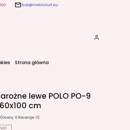
000
bok@meblohurt.eu
Produkty w k
okies
Strona główna
narożne lewe POLO PO-9
160x100 cm
0
(Oceny: 0 Recenzje: 0)
 VAT