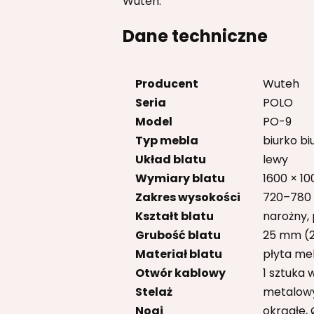
Wuteh.
Dane techniczne
Producent
Wuteh
Seria
POLO
Model
PO-9
Typ mebla
biurko b
Układ blatu
lewy
Wymiary blatu
1600 × 10
Zakres wysokości
720–780
Kształt blatu
narożny, 
Grubość blatu
25 mm (2
Materiał blatu
płyta m
Otwór kablowy
1 sztuka 
Stelaż
metalowy
Nogi
okrągłe,