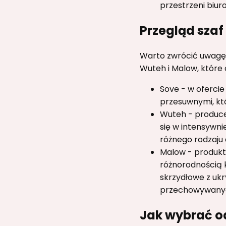
przestrzeni biur
Przegląd sza
Warto zwrócić uwagę 
Wuteh i Malow, które 
Sove - w ofercie
przesuwnymi, kt
Wuteh - producen
się w intensywn
różnego rodzaju 
Malow - produkty
różnorodnością 
skrzydłowe z uk
przechowywany
Jak wybrać o