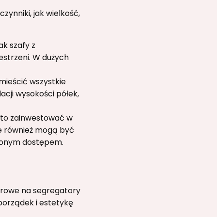
ynniki, jak wielkość,
k szafy z
estrzeni. W dużych
mieścić wszystkie
cji wysokości półek,
rto zainwestować w
owe również mogą być
ionym dostępem.
iurowe na segregatory
porządek i estetykę