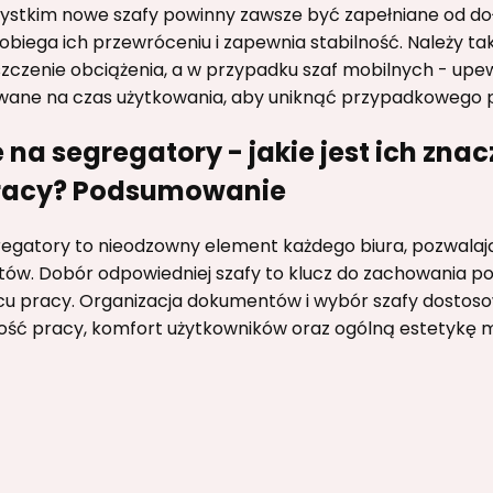
ystkim nowe szafy powinny zawsze być zapełniane od doł
biega ich przewróceniu i zapewnia stabilność. Należy ta
czenie obciążenia, a w przypadku szaf mobilnych - upewn
ane na czas użytkowania, aby uniknąć przypadkowego p
 na segregatory - jakie jest ich zna
pracy? Podsumowanie
regatory to nieodzowny element każdego biura, pozwala
ów. Dobór odpowiedniej szafy to klucz do zachowania po
cu pracy. Organizacja dokumentów i wybór szafy dostoso
kość pracy, komfort użytkowników oraz ogólną estetykę m