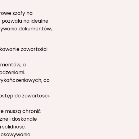
rowe szafy na
o pozwala na idealne
wywania dokumentów,
fikowanie zawartości
umentów, a
odzeniami.
 wykończeniowych, co
ostęp do zawartości,
óre muszą chronić
ne i doskonale
 solidność.
ostosowywanie