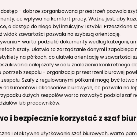
y dostęp - dobrze zorganizowana przestrzeń pozwala szy
enty, co wpływa na komfort pracy. Ważne jest, aby każ
sce, a dostęp do niego był intuicyjny i szybki. Przeszklon
 widok zawartości pozwala na szybszą orientację.
ywania - warto podzielić dokumenty według kategorii, um
efach szafy. Ułatwia to zarządzanie danymi i zapobiega 
tykiety na półkach, co ułatwia orientację w zawartości sza
eszukiwania całej szafy w celu znalezienia konkretnego 
 potrzeb zespołu - organizacja przestrzeni biurowej pow
 zespołu. Szafy z regulowanymi półkami mogą być łatwo
w dokumentów i akcesoriów biurowych, co pozwala na le
rzypadku dużych zespołów warto rozważyć podział szaf n
działów lub pracowników.
o i bezpiecznie korzystać z szaf bi
zne i efektywne użytkowanie szaf biurowych, warto pami