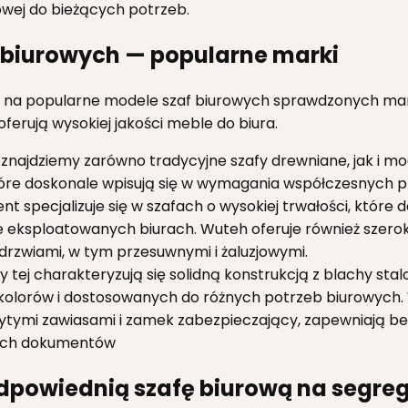
owej do bieżących potrzeb.
f biurowych — popularne marki
na popularne modele szaf biurowych sprawdzonych marek
oferują wysokiej jakości meble do biura.
 znajdziemy zarówno tradycyjne szafy drewniane, jak i mo
óre doskonale wpisują się w wymagania współczesnych pr
t specjalizuje się w szafach o wysokiej trwałości, które
ie eksploatowanych biurach. Wuteh oferuje również szero
drzwiami, w tym przesuwnymi i żaluzjowymi.
 tej charakteryzują się solidną konstrukcją z blachy stal
kolorów i dostosowanych do różnych potrzeb biurowych
rytymi zawiasami i zamek zabezpieczający, zapewniają b
ch dokumentów
dpowiednią szafę biurową na segre