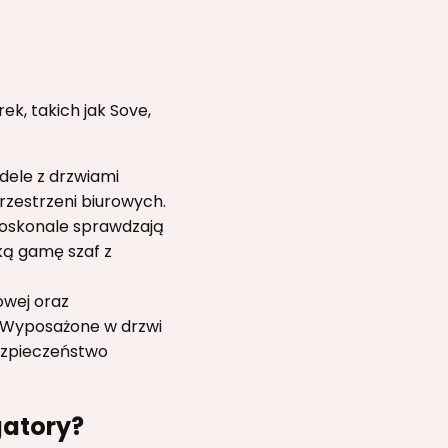
, takich jak Sove,
dele z drzwiami
zestrzeni biurowych.
 doskonale sprawdzają
ką gamę szaf z
owej oraz
. Wyposażone w drzwi
ezpieczeństwo
gatory?