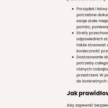
Porządek i łatw
potrzebne dokum
swoje stałe miej
pomóc, ponieważ
Strefy przechow
odpowiednich str
także stosować e
konieczność prz
Dostosowanie do
potrzeby całego
różnych rodzajó
przestrzeni. W p
do konkretnych 
Jak prawidłow
Aby zapewnić bezpiec