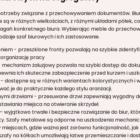
 potrzeby związane z przechowywaniem dokumentów. Biu
 są w różnych wielkościach, z różnymi układami półek, c
gań konkretnego biura. Wybierając meble do przecho
dzaje szaf biurowych i ich zastosowanie.
eniem - przeszklone fronty pozwalają na szybkie zidenty
a organizację pracy
 - mechanizm żaluzjowy pozwala na szybki dostęp do dok
pewnia ich skuteczne zabezpieczenie przed kurzem i uszk
 - dostępne są w różnych wariantach kolorystycznych i
ć je do praktycznie każdego stylu aranżacji.
nymi drzwiami - przesuwane drzwi zapewniają wygodny d
tawiania miejsca na otwieranie skrzydeł.
– wyjątkowo trwałe i bezpieczne rozwiązanie do biur, kt
. Szafy metalowe są odporne na uszkodzenia mechanicz
 miejscach, gdzie ważna jest zarówno funkcjonalność, jak i
szafy na kółkach umożliwiają łatwe przemieszczanie i d