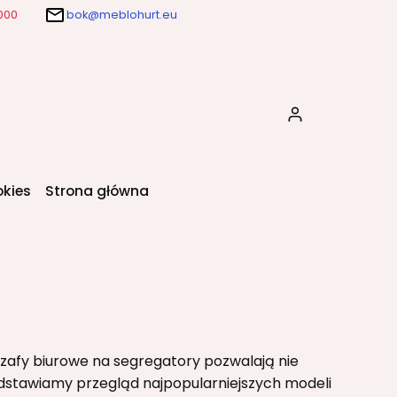
000
bok@meblohurt.eu
Produkty w k
okies
Strona główna
zafy biurowe na segregatory pozwalają nie
edstawiamy przegląd najpopularniejszych modeli