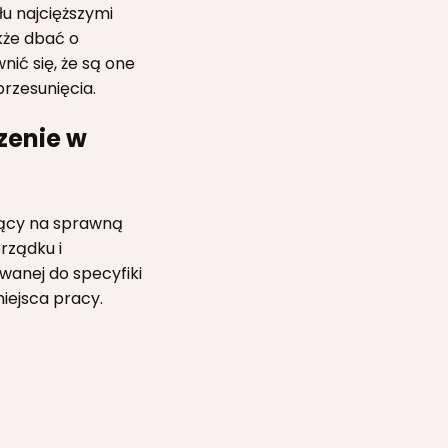
u najcięższymi
kże dbać o
ić się, że są one
rzesunięcia.
czenie w
jący na sprawną
rządku i
wanej do specyfiki
iejsca pracy.