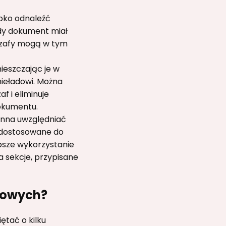
bko odnaleźć
dy dokument miał
e szafy mogą w tym
ieszczając je w
nieładowi. Można
f i eliminuje
dokumentu.
inna uwzględniać
 dostosowane do
psze wykorzystanie
a sekcje, przypisane
urowych?
ętać o kilku