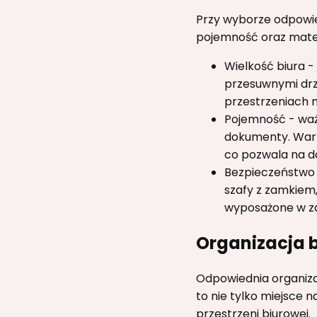
Przy wyborze odpowied
pojemność oraz mater
Wielkość biura 
przesuwnymi drzw
przestrzeniach 
Pojemność - ważn
dokumenty. Wart
co pozwala na d
Bezpieczeństwo 
szafy z zamkiem,
wyposażone w z
Organizacja 
Odpowiednia organiza
to nie tylko miejsce
przestrzeni biurowej.