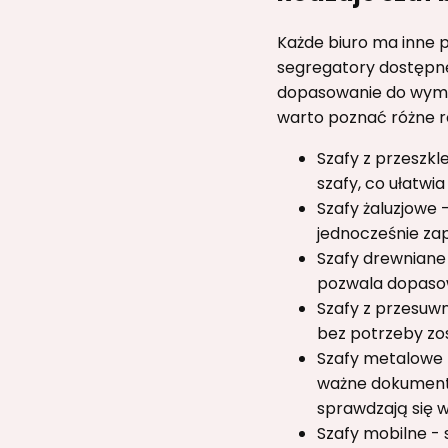
Każde biuro ma inne
segregatory dostępne
dopasowanie do wyma
warto poznać różne ro
Szafy z przeszkl
szafy, co ułatwi
Szafy żaluzjowe
jednocześnie za
Szafy drewniane
pozwala dopasowa
Szafy z przesuw
bez potrzeby zos
Szafy metalowe 
ważne dokumenty
sprawdzają się w
Szafy mobilne - 