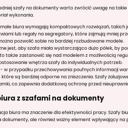
niej szafy na dokumenty warto zwrócić uwagę na takie cz
iał wykonania.
- małe biura wymagają kompaktowych rozwiązań, takich ja
iami lub regały na segregatory, które zajmują mniej prz
można pozwolić sobie na bardziej rozbudowane modele.
e jest, aby szafa miała wystarczająco dużo półek, by po
o także zastanowić się nad modelem z możliwością regula
ostosowanie wnętrza szafy do indywidualnych potrzeb.
- w przypadku przechowywania poufnych informacji wa
 które są bardziej odporne na zniszczenia. Szafy żaluzj
amki, co zapewnia dodatkową ochronę przed nieuprawn
biura z szafami na dokumenty
cja biura ma znaczenie dla efektywności pracy. Szafy b
 na dokumenty, ale również ważny element wpływający na 