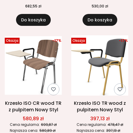
682,55 zł
530,00 zł
Do koszyka
Do koszyka
Okazja
-17%
Okazja
-17%
Krzesło ISO CR wood TR
Krzesło ISO TR wood z
z pulpitem Nowy Styl
pulpitem Nowy Styl
580,89 zł
397,13 zł
Cena regularna:
699,87 zł
Cena regularna:
478,47 zł
Najniższa cena:
580,89 zł
Najniższa cena:
397,13 zł