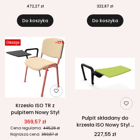
472,27 zł
322,87 zł
Do koszyka
Do koszyka
Okazja
-17%
Krzesło ISO TR z
pulpitem Nowy Styl
Pulpit składany do
369,57 zł
krzesła ISO Nowy Styl z
Cena regularna:
445,26 zł
podłokietnikiem
227,55 zł
Najniższa cena:
369,57 zł
(prawy / lewy)