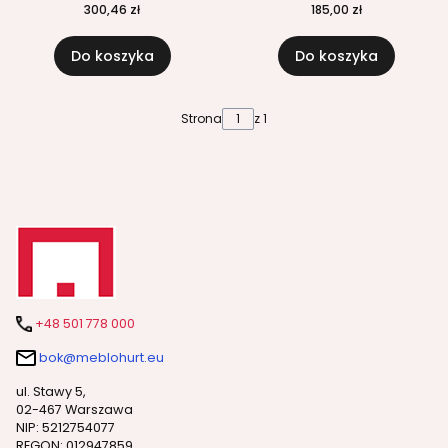
300,46 zł
185,00 zł
Do koszyka
Do koszyka
Strona
z 1
+48 501 778 000
bok@meblohurt.eu
ul. Stawy 5,
02-467 Warszawa
NIP: 5212754077
REGON: 012947859