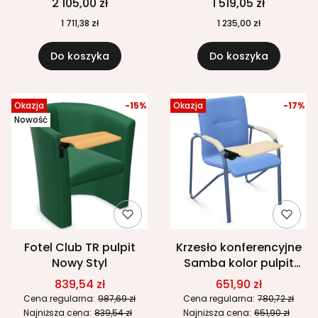
2 105,00 zł
1 519,05 zł
uczelniane
mobilne, uczelniane
1 711,38 zł
1 235,00 zł
Do koszyka
Do koszyka
Okazja
-15%
Okazja
-17%
Nowość
Fotel Club TR pulpit
Krzesło konferencyjne
Nowy Styl
Samba kolor pulpit
Nowy Styl
839,54 zł
651,90 zł
Cena regularna:
987,69 zł
Cena regularna:
780,72 zł
Najniższa cena:
839,54 zł
Najniższa cena:
651,90 zł