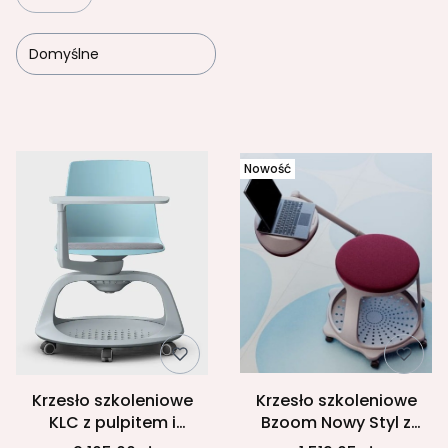
Domyślne
Lista produktów
Nowość
Krzesło szkoleniowe
Krzesło szkoleniowe
KLC z pulpitem i
Bzoom Nowy Styl z
schowkiem_mobilne_
pulpitem i schowkiem,