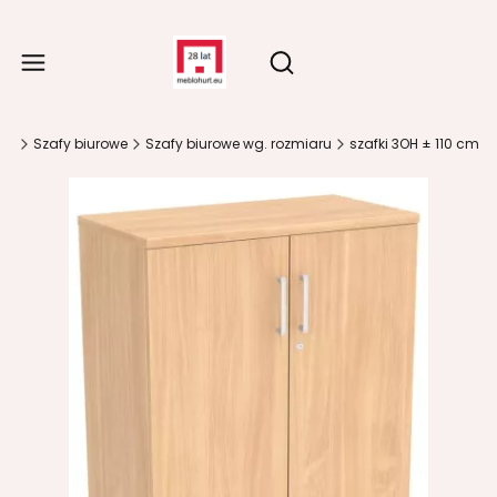
Produ
Otwórz wyszukiwarkę
na
Szafy biurowe
Szafy biurowe wg. rozmiaru
szafki 3OH ± 110 cm