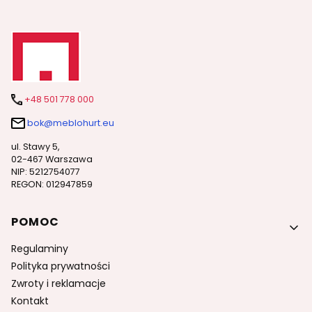
+48 501 778 000
bok@meblohurt.eu
ul. Stawy 5,
02-467 Warszawa
NIP: 5212754077
REGON: 012947859
Linki w stopce
POMOC
Regulaminy
Polityka prywatności
Zwroty i reklamacje
Kontakt