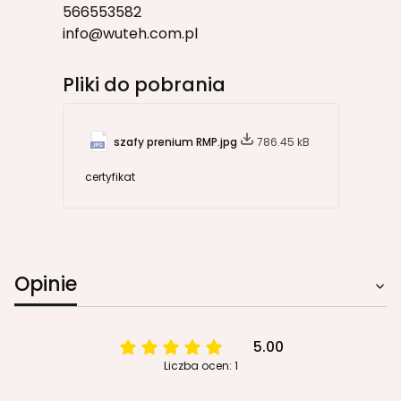
566553582
info@wuteh.com.pl
Pliki do pobrania
szafy prenium RMP.jpg
786.45 kB
certyfikat
Opinie
5.00
Liczba ocen: 1