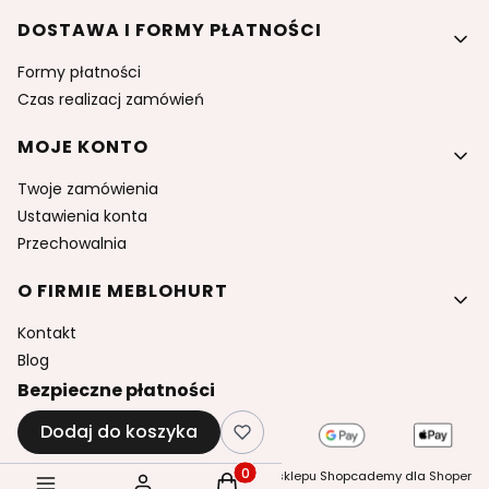
DOSTAWA I FORMY PŁATNOŚCI
Formy płatności
Czas realizacj zamówień
MOJE KONTO
Twoje zamówienia
Ustawienia konta
Przechowalnia
O FIRMIE MEBLOHURT
Kontakt
Blog
Bezpieczne płatności
Dodaj do koszyka
©
szablony sklepu
Shopcademy dla
Shoper
Produkty w koszyku: 0. Zobacz sz