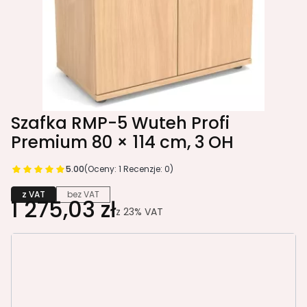
Szafka RMP-5 Wuteh Profi
Premium 80 × 114 cm, 3 OH
5.00
(Oceny: 1 Recenzje: 0)
z VAT
bez VAT
1 275,03 zł
z
23%
VAT
Wybierz wariant produktu:
Poszczególne warianty mogą różnić się ceną
*
grubość płyty