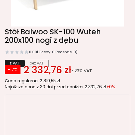
Stół Balwoo SK-100 Wuteh
200x100 nogi z dębu
0.00
(Oceny: 0 Recenzje: 0)
z VAT
bez VAT
2 332,76 zł
-17%
z
23%
VAT
Cena regularna:
2 810,55 zł
Najniższa cena z 30 dni przed obniżką:
2 332,76 zł
+0%
Wybierz wariant produktu:
Poszczególne warianty mogą różnić się ceną
*
KOLOR STELAŻA