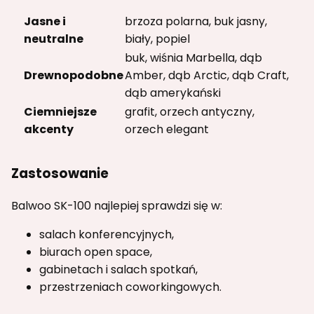
Jasne i
brzoza polarna, buk jasny,
neutralne
biały, popiel
buk, wiśnia Marbella, dąb
Drewnopodobne
Amber, dąb Arctic, dąb Craft,
dąb amerykański
Ciemniejsze
grafit, orzech antyczny,
akcenty
orzech elegant
Zastosowanie
Balwoo SK-100 najlepiej sprawdzi się w:
salach konferencyjnych,
biurach open space,
gabinetach i salach spotkań,
przestrzeniach coworkingowych.