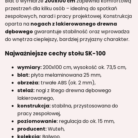
Blat o wymiarze
200x100 cm
zapewnia komfortową
przestrzeń dla kilku osób – idealną do spotkań
zespołowych, narad i pracy projektowej. Konstrukcja
oparta na
nogach z lakierowanego drewna
dębowego
gwarantuje stabilność oraz wprowadza
do wnętrza cieplejszy, bardziej przyjazny charakter.
Najważniejsze cechy stołu SK-100
wymiary:
200x100 cm, wysokość ok. 73,5 cm,
blat:
płyta melaminowana 25 mm,
obrzeża:
trwałe ABS (ok. 2 mm),
stelaż:
nogi z litego drewna dębowego
lakierowanego,
konstrukcja:
stabilna, przystosowana do
pracy zespołowej,
poziomowanie:
regulacja do ok. 15 mm,
producent:
Wuteh,
kolekcja:
Balwoo.