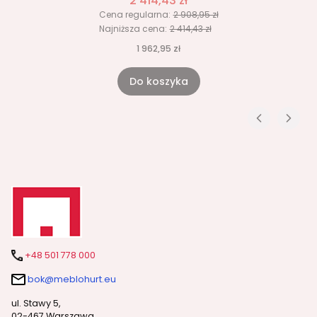
2 414,43 zł
Cena regularna:
2 908,95 zł
Najniższa cena:
2 414,43 zł
1 962,95 zł
Do koszyka
+48 501 778 000
bok@meblohurt.eu
ul. Stawy 5,
02-467 Warszawa