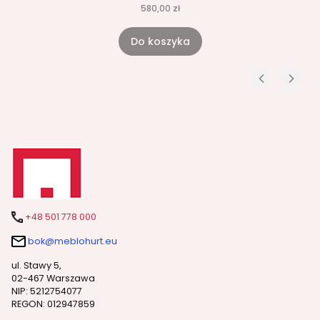
580,00 zł
Do koszyka
+48 501 778 000
bok@meblohurt.eu
ul. Stawy 5,
02-467 Warszawa
NIP: 5212754077
REGON: 012947859