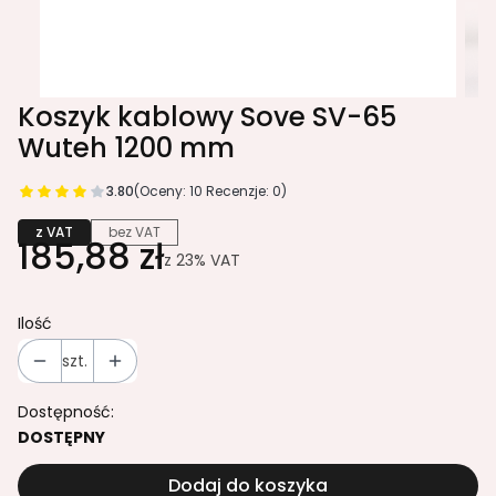
Koszyk kablowy Sove SV-65
Wuteh 1200 mm
3.80
(Oceny: 10 Recenzje: 0)
z VAT
bez VAT
185,88 zł
z
23%
VAT
Ilość
szt.
Dostępność:
DOSTĘPNY
Dodaj do koszyka