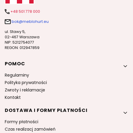
+48 501 778 000
bok@meblohurt.eu
ul. Stawy 5,
02-467 Warszawa
NIP: 5212754077
REGON: 012947859
Linki w stopce
POMOC
Regulaminy
Polityka prywatności
Zwroty i reklamacje
Kontakt
DOSTAWA I FORMY PŁATNOŚCI
Formy płatności
Czas realizacj zamówień