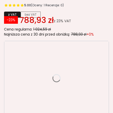
5.00
(Oceny: 1 Recenzje: 0)
z VAT
bez VAT
788,93 zł
-23%
z
23%
VAT
Cena regularna:
1 024,59 zł
Najniższa cena z 30 dni przed obniżką:
788,93 zł
+0%
Wybierz wariant produktu:
Poszczególne warianty mogą różnić się ceną
*
Kolor Baza/Stelaż
Wybierz
*
kolor plastiku
Wybierz
Transport bezpłatny od 1499,37 brutto
Opcjonalne