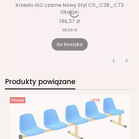
Krzesło ISO czarne Nowy Styl C11_C38_C73
Okazja!
146,37 zł
119,00 zł
Do koszyka
Produkty powiązane
Okazja
-23%