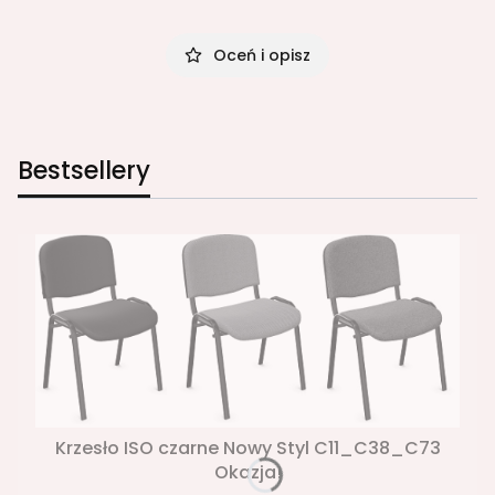
Oceń i opisz
Bestsellery
Krzesło ISO czarne Nowy Styl C11_C38_C73
Okazja!