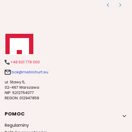
+48 501 778 000
bok@meblohurt.eu
ul. Stawy 5,
02-467 Warszawa
NIP: 5212754077
REGON: 012947859
Linki w stopce
POMOC
Regulaminy