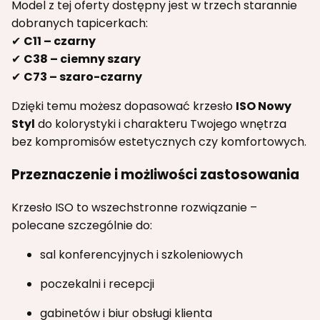
Model z tej oferty dostępny jest w trzech starannie
dobranych tapicerkach:
✔
C11 – czarny
✔
C38 – ciemny szary
✔
C73 – szaro-czarny
Dzięki temu możesz dopasować krzesło
ISO Nowy
Styl
do kolorystyki i charakteru Twojego wnętrza
bez kompromisów estetycznych czy komfortowych.
Przeznaczenie i możliwości zastosowania
Krzesło ISO to wszechstronne rozwiązanie –
polecane szczególnie do:
sal konferencyjnych i szkoleniowych
poczekalni i recepcji
gabinetów i biur obsługi klienta