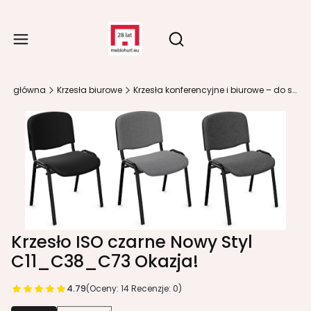
Produ
Otwórz wyszukiwarkę
ona główna
Krzesła biurowe
Krzesła konferencyjne i biurowe – do sal spotkań i szkoleń
Krzesło ISO czarne Nowy Styl
C11_C38_C73 Okazja!
4.79
(Oceny: 14 Recenzje: 0)