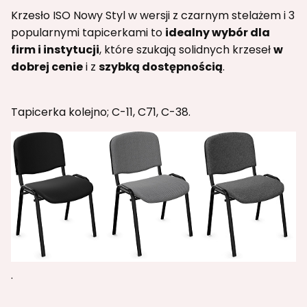
Krzesło ISO Nowy Styl w wersji z czarnym stelażem i 3
popularnymi tapicerkami to
idealny wybór dla
firm i instytucji
, które szukają solidnych krzeseł
w
dobrej cenie
i z
szybką dostępnością
.
Tapicerka kolejno; C-11, C71, C-38.
.