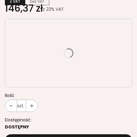
z VAT
bez VAT
146,37 zł
z
23%
VAT
Wybierz wariant produktu:
Poszczególne warianty mogą różnić się ceną
*
TAPICERKA SIEDZISKA I OPARCIA
C11 czarna
C38 ciemny szary
C73 kratka szara
Ilość
szt.
Dostępność:
DOSTĘPNY