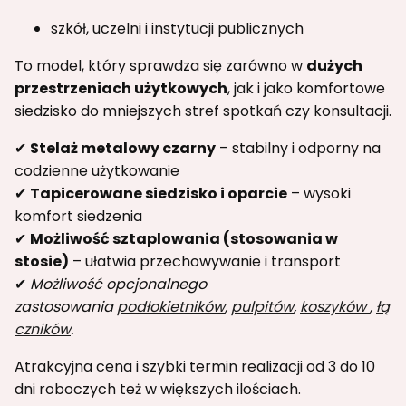
szkół, uczelni i instytucji publicznych
To model, który sprawdza się zarówno w
dużych
przestrzeniach użytkowych
, jak i jako komfortowe
siedzisko do mniejszych stref spotkań czy konsultacji.
✔
Stelaż metalowy czarny
– stabilny i odporny na
codzienne użytkowanie
✔
Tapicerowane siedzisko i oparcie
– wysoki
komfort siedzenia
✔
Możliwość sztaplowania (stosowania w
stosie)
– ułatwia przechowywanie i transport
✔
Możliwość opcjonalnego
zastosowania
podłokietników
,
pulpitów
,
koszyków
,
łą
czników
.
Atrakcyjna cena i szybki termin realizacji od 3 do 10
dni roboczych też w większych ilościach.